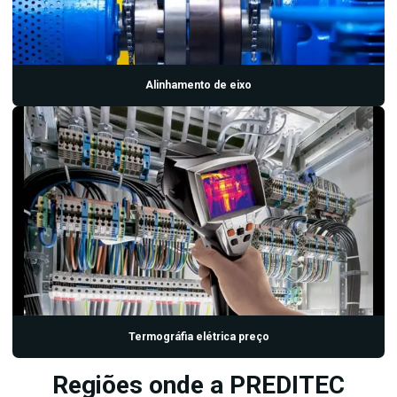
Termografia industrial preço
Ultrassom manutenção
Ultrassom manutenção preditiva
Alinhamento de eixo
Termográfia elétrica preço
Regiões onde a PREDITEC