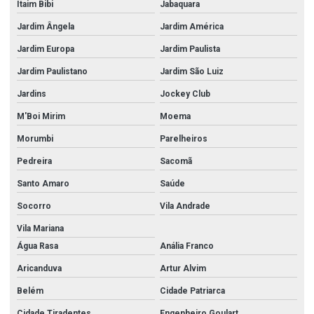
Itaim Bibi
Jabaquara
Jardim Ângela
Jardim América
Jardim Europa
Jardim Paulista
Jardim Paulistano
Jardim São Luiz
Jardins
Jockey Club
M'Boi Mirim
Moema
Morumbi
Parelheiros
Pedreira
Sacomã
Santo Amaro
Saúde
Socorro
Vila Andrade
Vila Mariana
Água Rasa
Anália Franco
Aricanduva
Artur Alvim
Belém
Cidade Patriarca
Cidade Tiradentes
Engenheiro Goulart