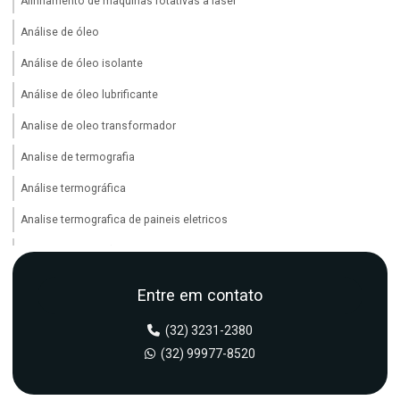
Alinhamento de maquinas rotativas a laser
Análise de óleo
Análise de óleo isolante
Análise de óleo lubrificante
Analise de oleo transformador
Analise de termografia
Análise termográfica
Analise termografica de paineis eletricos
Analise de vibração
Analise de vibração em maquinas industriais
Entre em contato
Analise de vibração em motores eletricos
(32) 3231-2380
Analise de vibração em redutores
(32) 99977-8520
Analise de vibração em rolamentos