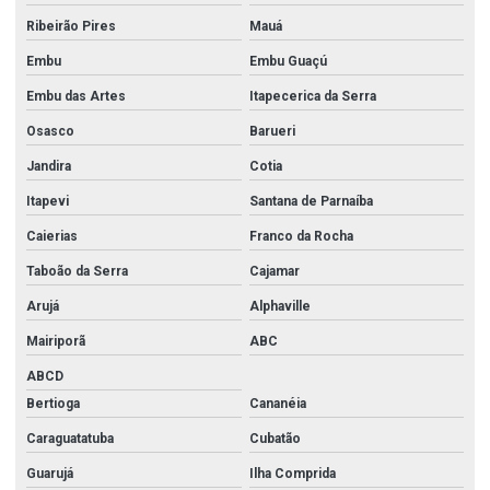
Ribeirão Pires
Mauá
Embu
Embu Guaçú
Embu das Artes
Itapecerica da Serra
Osasco
Barueri
Jandira
Cotia
Itapevi
Santana de Parnaíba
Caierias
Franco da Rocha
Taboão da Serra
Cajamar
Arujá
Alphaville
Mairiporã
ABC
ABCD
Bertioga
Cananéia
Caraguatatuba
Cubatão
Guarujá
Ilha Comprida