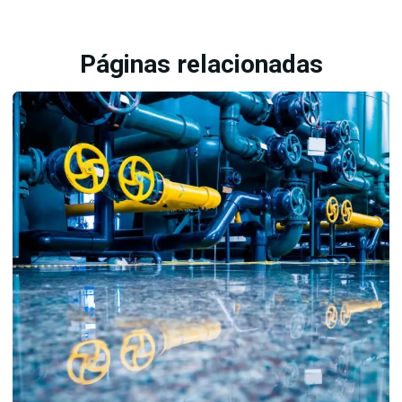
Balanceamento em campo
Balanceamento dinamico
Páginas relacionadas
Balanceamento estático
Balanceamento de maquinas rotativas
Balanceamento de rotores em campo
Empresa de analise de oleo
Empresa de analise de vibração
Empresa de balanceamento de rotores
Empresas de analise de vibração e termografia
Empresas de manutenção preditiva
Inspeção preditiva
Inspeção termográfica
Inspeção termográfica em painéis elétricos