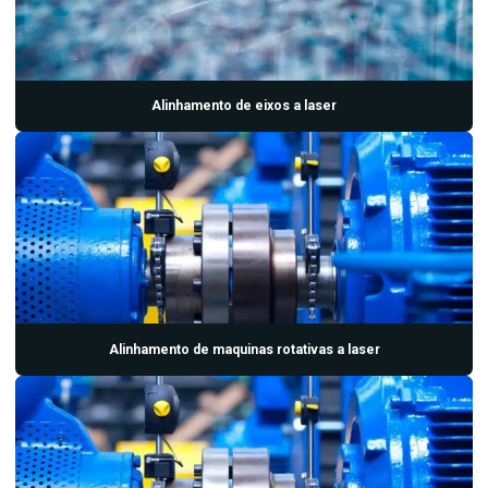
Laboratorio de analise de oleo
Laboratorio de analise de oleo isolante
Laboratorio de analise de oleo lubrificante
Alinhamento de eixos a laser
Manutenção industrial preditiva
Manutenção preditiva industrial
Manutenção preditiva ultrassom
Medição e análise de vibrações
Serviço de analise de vibração
Serviço de balanceamento dinamico
Alinhamento de maquinas rotativas a laser
Serviço de manutenção preditiva
Termografia eletrica
Termográfia elétrica preço
Termografia industrial