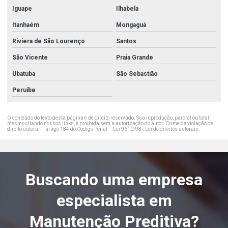
Iguape
Ilhabela
Itanhaém
Mongaguá
Riviera de São Lourenço
Santos
São Vicente
Praia Grande
Ubatuba
São Sebastião
Peruíbe
O conteúdo do texto desta página é de direito reservado. Sua reprodução, parcial ou total,
mesmo citando nossos links, é proibida sem a autorização do autor. Crime de violação de
direito autoral – artigo 184 do Código Penal –
Lei 9610/98 - Lei de direitos autorais
.
Buscando uma empresa
especialista em
Manutenção Preditiva?