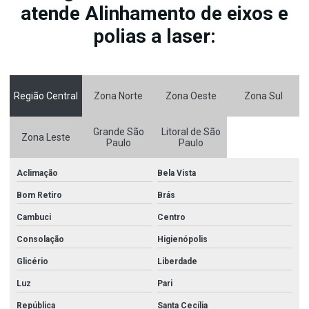
atende Alinhamento de eixos e
polias a laser:
Região Central
Zona Norte
Zona Oeste
Zona Sul
Grande São
Litoral de São
Zona Leste
Paulo
Paulo
Aclimação
Bela Vista
Bom Retiro
Brás
Cambuci
Centro
Consolação
Higienópolis
Glicério
Liberdade
Luz
Pari
República
Santa Cecília