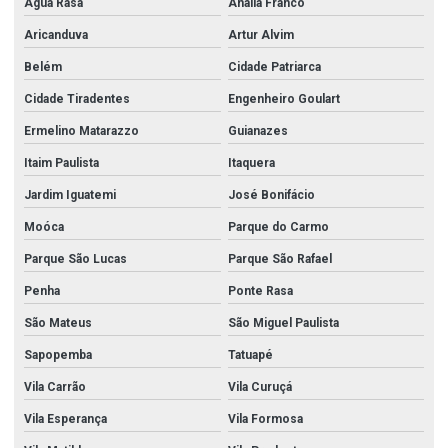
Água Rasa
Anália Franco
Aricanduva
Artur Alvim
Belém
Cidade Patriarca
Cidade Tiradentes
Engenheiro Goulart
Ermelino Matarazzo
Guianazes
Itaim Paulista
Itaquera
Jardim Iguatemi
José Bonifácio
Moóca
Parque do Carmo
Parque São Lucas
Parque São Rafael
Penha
Ponte Rasa
São Mateus
São Miguel Paulista
Sapopemba
Tatuapé
Vila Carrão
Vila Curuçá
Vila Esperança
Vila Formosa