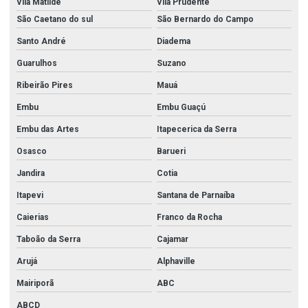
Vila Matilde
Vila Prudente
São Caetano do sul
São Bernardo do Campo
Santo André
Diadema
Guarulhos
Suzano
Ribeirão Pires
Mauá
Embu
Embu Guaçú
Embu das Artes
Itapecerica da Serra
Osasco
Barueri
Jandira
Cotia
Itapevi
Santana de Parnaíba
Caierias
Franco da Rocha
Taboão da Serra
Cajamar
Arujá
Alphaville
Mairiporã
ABC
ABCD