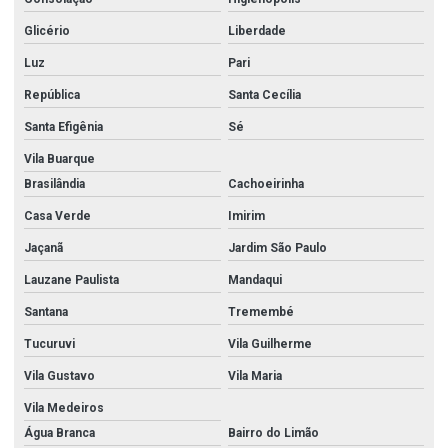
Glicério
Liberdade
Luz
Pari
República
Santa Cecília
Santa Efigênia
Sé
Vila Buarque
Brasilândia
Cachoeirinha
Casa Verde
Imirim
Jaçanã
Jardim São Paulo
Lauzane Paulista
Mandaqui
Santana
Tremembé
Tucuruvi
Vila Guilherme
Vila Gustavo
Vila Maria
Vila Medeiros
Água Branca
Bairro do Limão