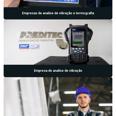
Inspeção preditiva
Inspeção termográfica
Empresas de analise de vibração e termografia
Inspeção termográfica em painéis elétricos
Laboratorio de analise de oleo
Laboratorio de analise de oleo isolante
Laboratorio de analise de oleo lubrificante
Manutenção industrial preditiva
Manutenção preditiva industrial
Empresa de analise de vibração
Manutenção preditiva ultrassom
Medição e análise de vibrações
Serviço de analise de vibração
Serviço de balanceamento dinamico
Serviço de manutenção preditiva