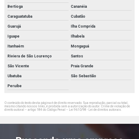
Bertioga
Cananéia
Caraguatatuba
Cubatão
Guarujá
Ilha Comprida
Iguape
Ilhabela
Itanhaém
Mongaguá
Riviera de São Lourenço
Santos
São Vicente
Praia Grande
Ubatuba
São Sebastião
Peruíbe
O conteúdo do texto desta página é de direito reservado. Sua reprodução, parcial ou total,
mesmo citando nossos links, é proibida sem a autorização do autor. Crime de violação de
direito autoral – artigo 184 do Código Penal –
Lei 9610/98 - Lei de direitos autorais
.