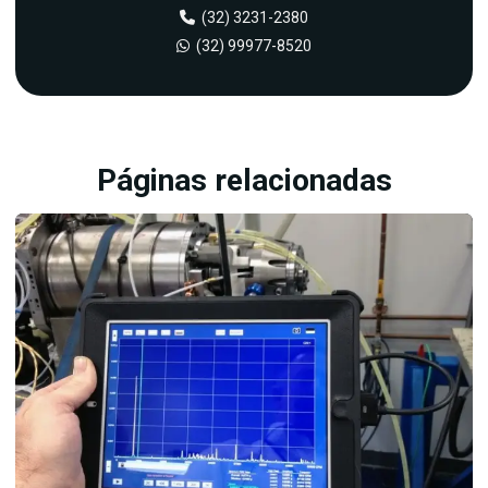
(32) 3231-2380
Analise de vibração em redutores
(32) 99977-8520
Analise de vibração em rolamentos
Balanceamento em campo
Balanceamento dinamico
Páginas relacionadas
Balanceamento estático
Balanceamento de maquinas rotativas
Balanceamento de rotores em campo
Empresa de analise de oleo
Empresa de analise de vibração
Empresa de balanceamento de rotores
Empresas de analise de vibração e termografia
Empresas de manutenção preditiva