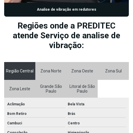
Analise de vibração em redutores
Regiões onde a PREDITEC
atende Serviço de analise de
vibração:
Região Central
Zona Norte
Zona Oeste
Zona Sul
Grande São
Litoral de São
Zona Leste
Paulo
Paulo
Aclimação
Bela Vista
Bom Retiro
Brás
Cambuci
Centro
Consolação
Higienópolis