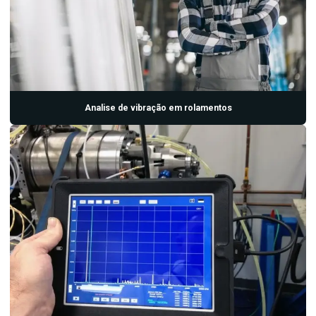
Termografia eletrica
Termográfia elétrica preço
Termografia industrial
Termografia industrial preço
Ultrassom manutenção
Analise de vibração em rolamentos
Ultrassom manutenção preditiva