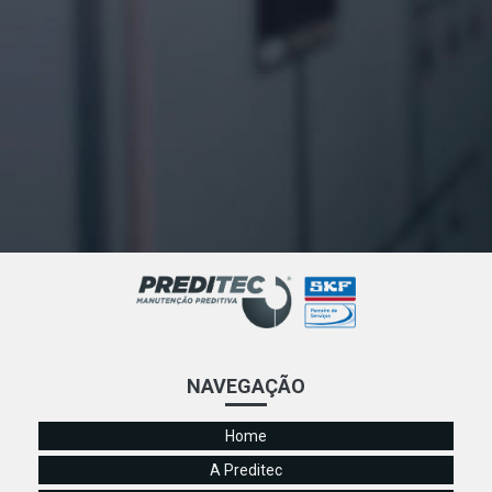
Entenda como a análise termográfica pode prevenir riscos
e melhorar a manutenção elétrica
O Que é Balanceamento Dinâmico e Como Aplicá-lo para
Otimizar Seus Sistemas
Otimize a Manutenção Industrial com Alinhamento de
Eixos a Laser para Maior Eficiência e Durabilidade
Por favor, envie o título que deseja que eu reescreva para
SEO.
Termografia Elétrica: A Chave para Melhorar a Eficiência
Energética Empresarial
Termografia Elétrica: Evite Falhas e Maximize a Eficiência
dos Sistemas Elétricos
NAVEGAÇÃO
Termografia Elétrica: Inove a Manutenção Preventiva da
Sua Empresa
Home
Termografia Elétrica: Melhore a Manutenção de
A Preditec
Equipamentos e Previna Falhas Prematuras