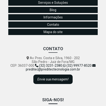
Serviços e Soluçôes
Termografia Elétrica: Otimize a Eficiência e Segurança do
Blog
Seu Negócio
Informações
Termografia Elétrica: Otimize a Manutenção de Sistemas e
Evite Problemas Críticos
Contato
Mapa do site
Termografia Elétrica: Otimize a Manutenção Preventiva da
Sua Empresa Efetivamente
Termografia Elétrica: Potencialize a Eficiência e Segurança
CONTATO
em Sua Empresa
Av. Pres. Costa e Silva, 1960 - 202
Termografia Elétrica: Potencialize a Manutenção
São Pedro - Juiz de Fora/MG
Preventiva e Eleve a Eficiência Energética
CEP: 36037-000
(32) 3231-2380
(32) 99977-8520
preditec@preditectecnologia.com.br
Transforme Sua Qualidade de Vida com Hábitos Saudáveis
e Práticas Sustentáveis Eficazes
Envie sua mensagem!
SIGA-NOS!