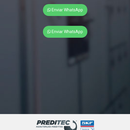
Performance do Seu Sistema
Enviar WhatsApp
Como Utilizar Análise Termográfica para Identificação
Precisa de Problemas em Equipamentos
Desculpe, mas parece que não foi enviado o título que você
Enviar WhatsApp
gostaria que eu reescrevesse. Por favor, envie o título para
que eu possa ajudar.
Entenda como a análise termográfica pode prevenir riscos
e melhorar a manutenção elétrica
O Que é Balanceamento Dinâmico e Como Aplicá-lo para
Otimizar Seus Sistemas
Otimize a Manutenção Industrial com Alinhamento de
Eixos a Laser para Maior Eficiência e Durabilidade
Por favor, envie o título que deseja que eu reescreva para
SEO.
Termografia Elétrica: A Chave para Melhorar a Eficiência
Energética Empresarial