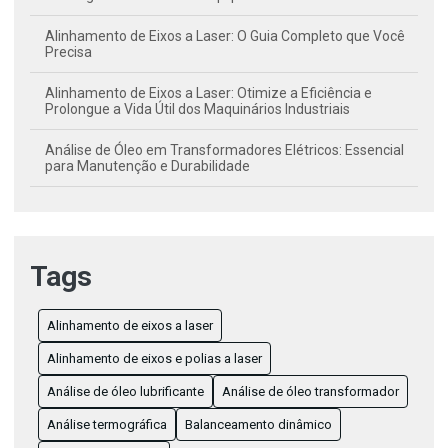
Alinhamento de Eixos a Laser: O Guia Completo que Você
Precisa
Alinhamento de Eixos a Laser: Otimize a Eficiência e
Prolongue a Vida Útil dos Maquinários Industriais
Análise de Óleo em Transformadores Elétricos: Essencial
para Manutenção e Durabilidade
Análise de Óleo em Transformadores: Chave para uma
Manutenção Elétrica Eficiente
Análise de Óleo Lubrificante: Estratégias para Otimizar o
Tags
Desempenho e a Vida Útil do Motor
Análise de Óleo Transformador: Importância e Benefícios
Alinhamento de eixos a laser
para a Manutenção de Equipamentos Elétricos
Alinhamento de eixos e polias a laser
Balanceamento Dinâmico: Conceitos Essenciais para
Análise de óleo lubrificante
Análise de óleo transformador
Maximizar a Eficiência dos Sistemas Modernos
Análise termográfica
Balanceamento dinâmico
Balanceamento Dinâmico: Entenda o Conceito e Benefícios