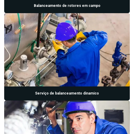
Inspeção termográfica
Balanceamento de rotores em campo
Inspeção termográfica em painéis elétricos
Laboratorio de analise de oleo
Laboratorio de analise de oleo isolante
Laboratorio de analise de oleo lubrificante
Manutenção industrial preditiva
Manutenção preditiva industrial
Manutenção preditiva ultrassom
Medição e análise de vibrações
Serviço de balanceamento dinamico
Serviço de analise de vibração
Serviço de balanceamento dinamico
Serviço de manutenção preditiva
Termografia eletrica