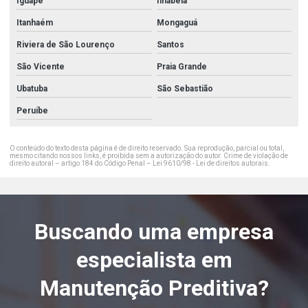
Iguape
Ilhabela
Itanhaém
Mongaguá
Riviera de São Lourenço
Santos
São Vicente
Praia Grande
Ubatuba
São Sebastião
Peruíbe
O conteúdo do texto desta página é de direito reservado. Sua reprodução, parcial ou total,
mesmo citando nossos links, é proibida sem a autorização do autor. Crime de violação de
direito autoral – artigo 184 do Código Penal –
Lei 9610/98 - Lei de direitos autorais
.
Buscando uma empresa
especialista em
Manutenção Preditiva?