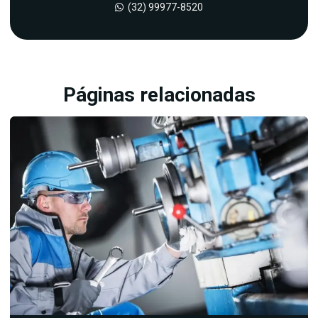
Analise de vibração em redutores
(32) 99977-8520
Analise de vibração em rolamentos
Balanceamento em campo
Balanceamento dinamico
Páginas relacionadas
Balanceamento estático
Balanceamento de maquinas rotativas
Balanceamento de rotores em campo
Empresa de analise de oleo
Empresa de analise de vibração
Empresa de balanceamento de rotores
Empresas de analise de vibração e termografia
Empresas de manutenção preditiva
Inspeção preditiva