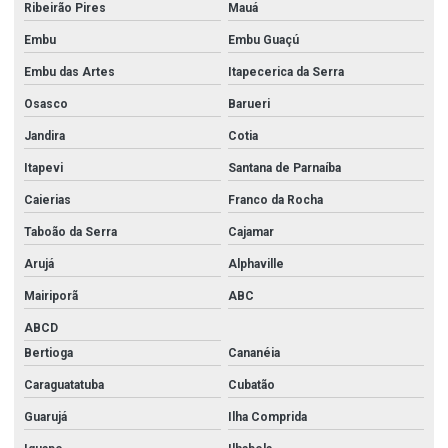
Ribeirão Pires
Mauá
Embu
Embu Guaçú
Embu das Artes
Itapecerica da Serra
Osasco
Barueri
Jandira
Cotia
Itapevi
Santana de Parnaíba
Caierias
Franco da Rocha
Taboão da Serra
Cajamar
Arujá
Alphaville
Mairiporã
ABC
ABCD
Bertioga
Cananéia
Caraguatatuba
Cubatão
Guarujá
Ilha Comprida