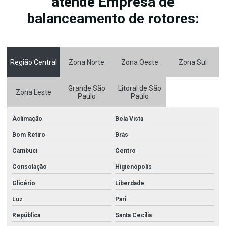
atende Empresa de
balanceamento de rotores:
Região Central
Zona Norte
Zona Oeste
Zona Sul
Grande São
Litoral de São
Zona Leste
Paulo
Paulo
Aclimação
Bela Vista
Bom Retiro
Brás
Cambuci
Centro
Consolação
Higienópolis
Glicério
Liberdade
Luz
Pari
República
Santa Cecília