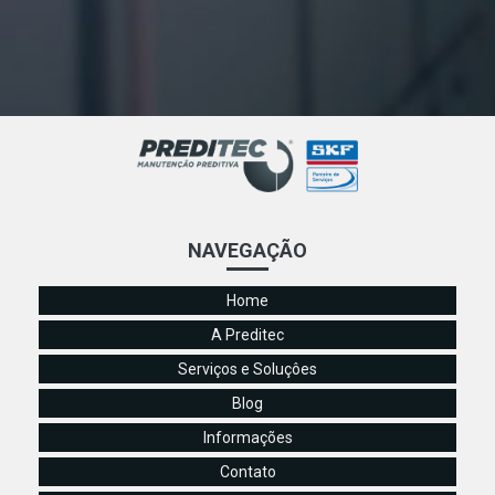
Otimize a Manutenção Industrial com Alinhamento de
Eixos a Laser para Maior Eficiência e Durabilidade
Por favor, envie o título que deseja que eu reescreva para
SEO.
Termografia Elétrica: A Chave para Melhorar a Eficiência
Energética Empresarial
Termografia Elétrica: Evite Falhas e Maximize a Eficiência
dos Sistemas Elétricos
NAVEGAÇÃO
Termografia Elétrica: Inove a Manutenção Preventiva da
Sua Empresa
Home
Termografia Elétrica: Melhore a Manutenção de
A Preditec
Equipamentos e Previna Falhas Prematuras
Serviços e Soluçôes
Termografia Elétrica: Otimize a Eficiência e Segurança do
Blog
Seu Negócio
Informações
Termografia Elétrica: Otimize a Manutenção de Sistemas e
Evite Problemas Críticos
Contato