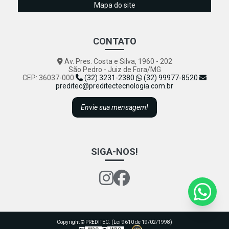
Mapa do site
Termografia Elétrica: Otimize a Manutenção Preventiva da
Sua Empresa Efetivamente
Termografia Elétrica: Potencialize a Eficiência e Segurança
CONTATO
em Sua Empresa
Av. Pres. Costa e Silva, 1960 - 202
Termografia Elétrica: Potencialize a Manutenção
São Pedro - Juiz de Fora/MG
Preventiva e Eleve a Eficiência Energética
CEP: 36037-000
(32) 3231-2380
(32) 99977-8520
preditec@preditectecnologia.com.br
Transforme Sua Qualidade de Vida com Hábitos Saudáveis
e Práticas Sustentáveis Eficazes
Envie sua mensagem!
SIGA-NOS!
Copyright © PREDITEC. (Lei 9610 de 19/02/1998)