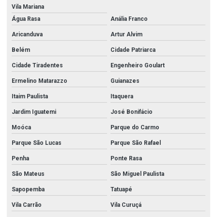
Vila Mariana
Água Rasa
Anália Franco
Aricanduva
Artur Alvim
Belém
Cidade Patriarca
Cidade Tiradentes
Engenheiro Goulart
Ermelino Matarazzo
Guianazes
Itaim Paulista
Itaquera
Jardim Iguatemi
José Bonifácio
Moóca
Parque do Carmo
Parque São Lucas
Parque São Rafael
Penha
Ponte Rasa
São Mateus
São Miguel Paulista
Sapopemba
Tatuapé
Vila Carrão
Vila Curuçá