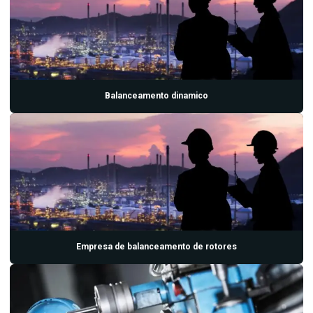
Empresa de analise de oleo
Empresa de analise de vibração
Empresa de balanceamento de rotores
Empresas de analise de vibração e termografia
Balanceamento dinamico
Empresas de manutenção preditiva
Inspeção preditiva
Inspeção termográfica
Inspeção termográfica em painéis elétricos
Laboratorio de analise de oleo
Laboratorio de analise de oleo isolante
Empresa de balanceamento de rotores
Laboratorio de analise de oleo lubrificante
Manutenção industrial preditiva
Manutenção preditiva industrial