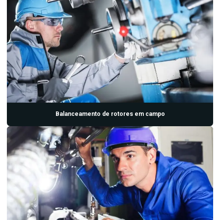
Manutenção preditiva ultrassom
Medição e análise de vibrações
Serviço de analise de vibração
Serviço de balanceamento dinamico
Serviço de manutenção preditiva
Termografia eletrica
Balanceamento de rotores em campo
Termográfia elétrica preço
Termografia industrial
Termografia industrial preço
Ultrassom manutenção
Ultrassom manutenção preditiva