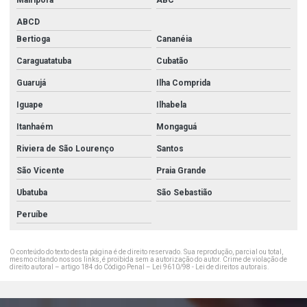
Mairiporã
ABC
ABCD
Bertioga
Cananéia
Caraguatatuba
Cubatão
Guarujá
Ilha Comprida
Iguape
Ilhabela
Itanhaém
Mongaguá
Riviera de São Lourenço
Santos
São Vicente
Praia Grande
Ubatuba
São Sebastião
Peruíbe
O conteúdo do texto desta página é de direito reservado. Sua reprodução, parcial ou total,
mesmo citando nossos links, é proibida sem a autorização do autor. Crime de violação de
direito autoral – artigo 184 do Código Penal –
Lei 9610/98 - Lei de direitos autorais
.