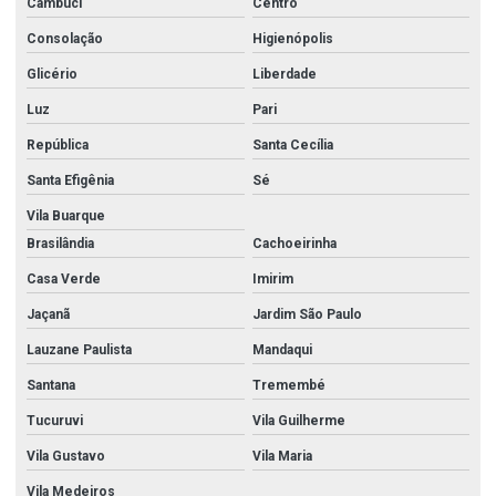
Cambuci
Centro
Consolação
Higienópolis
Glicério
Liberdade
Luz
Pari
República
Santa Cecília
Santa Efigênia
Sé
Vila Buarque
Brasilândia
Cachoeirinha
Casa Verde
Imirim
Jaçanã
Jardim São Paulo
Lauzane Paulista
Mandaqui
Santana
Tremembé
Tucuruvi
Vila Guilherme
Vila Gustavo
Vila Maria
Vila Medeiros