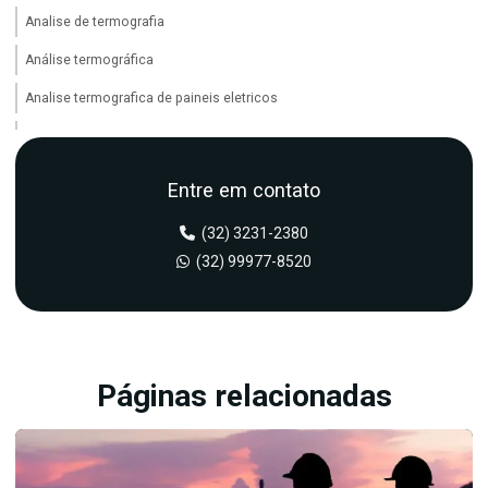
Analise de termografia
Análise termográfica
Analise termografica de paineis eletricos
Analise de vibração
Analise de vibração em maquinas industriais
Entre em contato
Analise de vibração em motores eletricos
(32) 3231-2380
Analise de vibração em redutores
(32) 99977-8520
Analise de vibração em rolamentos
Balanceamento em campo
Balanceamento dinamico
Páginas relacionadas
Balanceamento estático
Balanceamento de maquinas rotativas
Balanceamento de rotores em campo