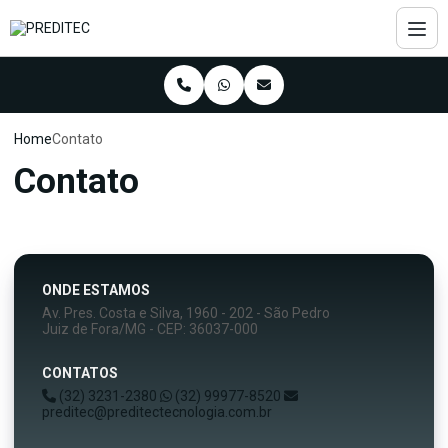
Home
Contato
Contato
ONDE ESTAMOS
Av. Pres. Costa e Silva, 1960 - 202 - São Pedro
Juiz de Fora/MG - CEP: 36037-000
CONTATOS
(32) 3231-2380
(32) 99977-8520
preditec@preditectecnologia.com.br